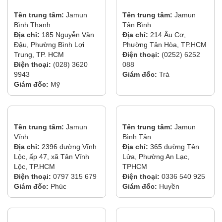
Tên trung tâm:
Jamun
Tên trung tâm:
Jamun
Bình Thạnh
Tân Bình
Địa chỉ:
185 Nguyễn Văn
Địa chỉ:
214 Âu Cơ,
Đậu, Phường Bình Lợi
Phường Tân Hòa, TP.HCM
Trung, TP. HCM
Điện thoại:
(0252) 6252
Điện thoại:
(028) 3620
088
9943
Giám đốc:
Trà
Giám đốc:
Mỹ
Tên trung tâm:
Jamun
Tên trung tâm:
Jamun
Vĩnh
Bình Tân
Địa chỉ:
2396 đường Vĩnh
Địa chỉ:
365 đường Tên
Lộc, ấp 47, xã Tân Vĩnh
Lửa, Phường An Lạc,
Lộc, TP.HCM
TPHCM
Điện thoại:
0797 315 679
Điện thoại:
0336 540 925
Giám đốc:
Phúc
Giám đốc:
Huyền