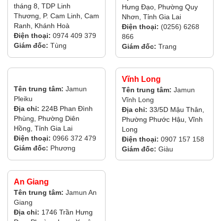
tháng 8, TDP Linh
Hưng Đạo, Phường Quy
Thương, P. Cam Linh, Cam
Nhơn, Tỉnh Gia Lai
Ranh, Khánh Hoà
Điện thoại:
(0256) 6268
Điện thoại:
0974 409 379
866
Giám đốc:
Tùng
Giám đốc:
Trang
Vĩnh Long
Tên trung tâm:
Jamun
Tên trung tâm:
Jamun
Pleiku
Vĩnh Long
Địa chỉ:
224B Phan Đình
Địa chỉ:
33/5D Mậu Thân,
Phùng, Phường Diên
Phường Phước Hậu, Vĩnh
Hồng, Tỉnh Gia Lai
Long
Điện thoại:
0966 372 479
Điện thoại:
0907 157 158
Giám đốc:
Phương
Giám đốc:
Giàu
An Giang
Tên trung tâm:
Jamun An
Giang
Địa chỉ:
1746 Trần Hưng