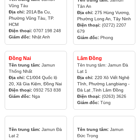
Vũng Tàu
Tân An
Địa chỉ:
201A Ba Cu,
Địa chỉ:
275 Hùng Vương,
Phường Vũng Tàu, TP.
Phường Long An, Tây Ninh
HCM
Điện thoại:
(0272) 2207
Điện thoại:
0707 198 248
679
Giám đốc:
Nhật Anh
Giám đốc:
Phong
Đồng Nai
Lâm Đồng
Tên trung tâm:
Jamun
Tên trung tâm: Jamun Đà
Thống Nhất
Lạt 1
Địa chỉ:
C1/004 Quốc lộ
Địa chỉ:
220 Xô Viết Nghệ
20, Xã Gia Kiệm, Đồng Nai
Tĩnh, Phường Langbiang -
Điện thoại:
0932 753 838
Đà Lạt ,Tỉnh Lâm Đồng
Giám đốc:
Nga
Điện thoại:
(0263) 3626
Giám đốc:
Tùng
Tên trung tâm:
Jamun Đà
Tên trung tâm:
Jamun
Lạt 2
Đức Trọng