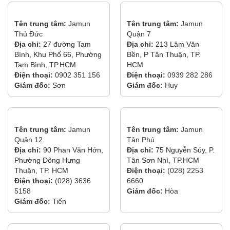
Tên trung tâm:
Jamun
Tên trung tâm:
Jamun
Thủ Đức
Quận 7
Địa chỉ:
27 đường Tam
Địa chỉ:
213 Lâm Văn
Bình, Khu Phố 66, Phường
Bền, P Tân Thuận, TP.
Tam Bình, TP.HCM
HCM
Điện thoại:
0902 351 156
Điện thoại:
0939 282 286
Giám đốc:
Sơn
Giám đốc:
Huy
Tên trung tâm:
Jamun
Tên trung tâm:
Jamun
Quận 12
Tân Phú
Địa chỉ:
90 Phan Văn Hớn,
Địa chỉ:
75 Nguyễn Súy, P.
Phường Đông Hưng
Tân Sơn Nhì, TP.HCM
Thuận, TP. HCM
Điện thoại:
(028) 2253
Điện thoại:
(028) 3636
6660
5158
Giám đốc:
Hòa
Giám đốc:
Tiến