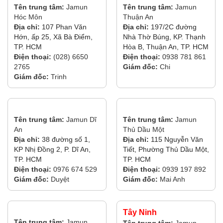
Tên trung tâm:
Jamun
Tên trung tâm:
Jamun
Hóc Môn
Thuận An
Địa chỉ:
107 Phan Văn
Địa chỉ:
197/2C đường
Hớn, ấp 25, Xã Bà Điểm,
Nhà Thờ Búng, KP. Thạnh
TP. HCM
Hòa B, Thuận An, TP. HCM
Điện thoại:
(028) 6650
Điện thoại:
0938 781 861
2765
Giám đốc:
Chi
Giám đốc:
Trinh
Tên trung tâm:
Jamun Dĩ
Tên trung tâm:
Jamun
An
Thủ Dầu Một
Địa chỉ:
38 đường số 1,
Địa chỉ:
115 Nguyễn Văn
KP Nhị Đồng 2, P. Dĩ An,
Tiết, Phường Thủ Dầu Một,
TP. HCM
TP. HCM
Điện thoại:
0976 674 529
Điện thoại:
0939 197 892
Giám đốc:
Duyệt
Giám đốc:
Mai Anh
Tây Ninh
Tên trung tâm:
Jamun
Tên trung tâm:
Jamun